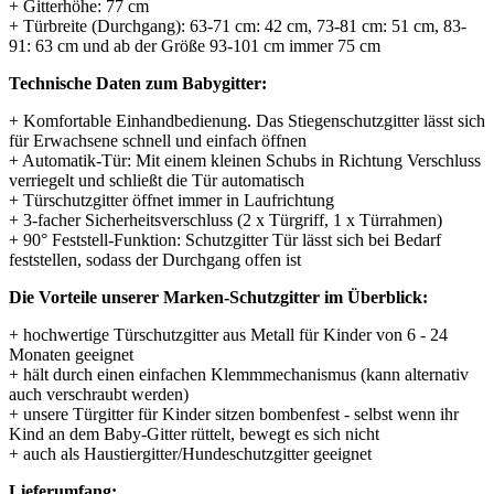
+ Gitterhöhe: 77 cm
+ Türbreite (Durchgang): 63-71 cm: 42 cm, 73-81 cm: 51 cm, 83-
91: 63 cm und ab der Größe 93-101 cm immer 75 cm
Technische Daten zum Babygitter:
+ Komfortable Einhandbedienung. Das Stiegenschutzgitter lässt sich
für Erwachsene schnell und einfach öffnen
+ Automatik-Tür: Mit einem kleinen Schubs in Richtung Verschluss
verriegelt und schließt die Tür automatisch
+ Türschutzgitter öffnet immer in Laufrichtung
+ 3-facher Sicherheitsverschluss (2 x Türgriff, 1 x Türrahmen)
+ 90° Feststell-Funktion: Schutzgitter Tür lässt sich bei Bedarf
feststellen, sodass der Durchgang offen ist
Die Vorteile unserer Marken-Schutzgitter im Überblick:
+ hochwertige Türschutzgitter aus Metall für Kinder von 6 - 24
Monaten geeignet
+ hält durch einen einfachen Klemmmechanismus (kann alternativ
auch verschraubt werden)
+ unsere Türgitter für Kinder sitzen bombenfest - selbst wenn ihr
Kind an dem Baby-Gitter rüttelt, bewegt es sich nicht
+ auch als Haustiergitter/Hundeschutzgitter geeignet
Lieferumfang: