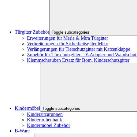
Türgitter Zubehör
Toggle subcategories
Erweiterungen für Merle & Mira Türgitter
Verbreiterungen für Sicherheitsgitter Miko
Verlängerungen für Tierschutzgitter mit Katzenklappe
Zubehör für Türschutzgitter – Y-Adapter und Wandschut
Klemmschrauben Ersatz für Bomi Kinderschutzgitter
Kindermöbel
Toggle subcategories
Kindersitzgruppen
Kindertruhenbank
Kindermöbel Zubehör
B-Ware