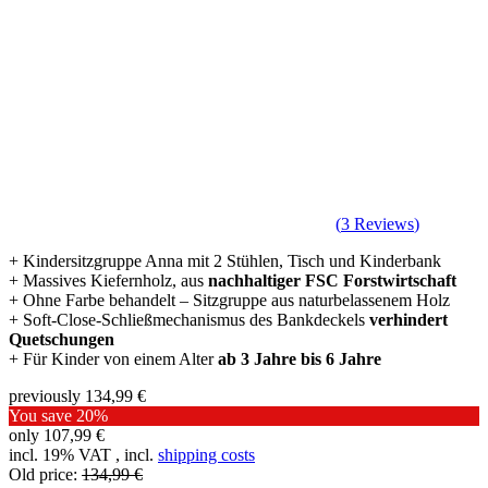
(
3
Reviews
)
+ Kindersitzgruppe Anna mit 2 Stühlen, Tisch und Kinderbank
+ Massives Kiefernholz, aus
nachhaltiger FSC Forstwirtschaft
+ Ohne Farbe behandelt – Sitzgruppe aus naturbelassenem Holz
+ Soft-Close-Schließmechanismus des Bankdeckels
verhindert
Quetschungen
+ Für Kinder von einem Alter
ab 3 Jahre bis 6 Jahre
previously
134,99 €
You save
20%
only
107,99 €
incl. 19% VAT , incl.
shipping costs
Old price:
134,99 €