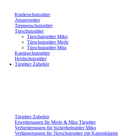
Kinderschutzgitter
Absperrgitter
Treppenschutzgitter
Türschutzgitter
Türschutzgitter Miko
Türschutzgitter Merle
Türschutzgitter Mira
Kaminschutzgitter
Herdschutzgitter
Türgitter Zubehör
Türgitter Zubehör
Erweiterungen für Merle & Mira Türgitter
Verbreiterungen für Sicherheitsgitter Miko
Verlängerungen für Tierschutzgitter mit Katzenklappe