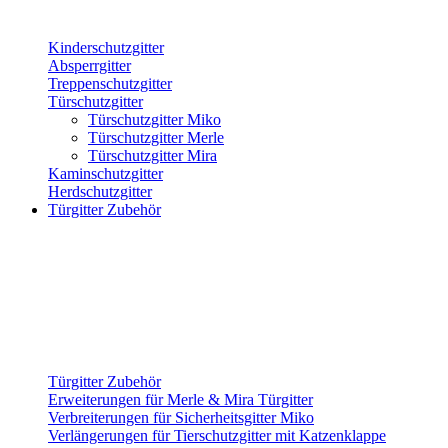
Kinderschutzgitter
Absperrgitter
Treppenschutzgitter
Türschutzgitter
Türschutzgitter Miko
Türschutzgitter Merle
Türschutzgitter Mira
Kaminschutzgitter
Herdschutzgitter
Türgitter Zubehör
Türgitter Zubehör
Erweiterungen für Merle & Mira Türgitter
Verbreiterungen für Sicherheitsgitter Miko
Verlängerungen für Tierschutzgitter mit Katzenklappe